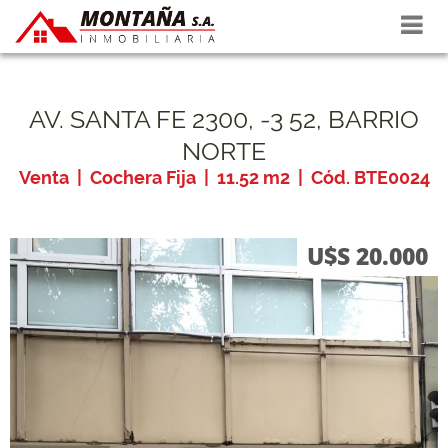
Propiedades
Tasaciones
AV. SANTA FE 2300, -3 52, BARRIO
NORTE
La empresa
Venta | Cochera Fija | 11.52 m2 | Cód. BTE0024
Contacto
U$S 20.000