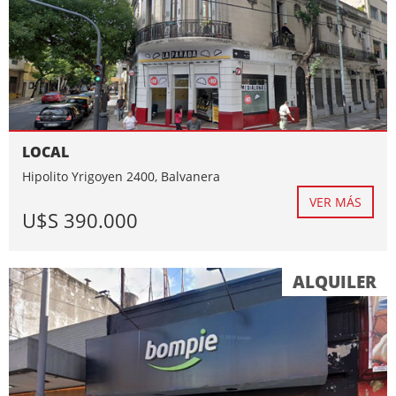
LOCAL
Hipolito Yrigoyen 2400, Balvanera
VER MÁS
U$S 390.000
ALQUILER