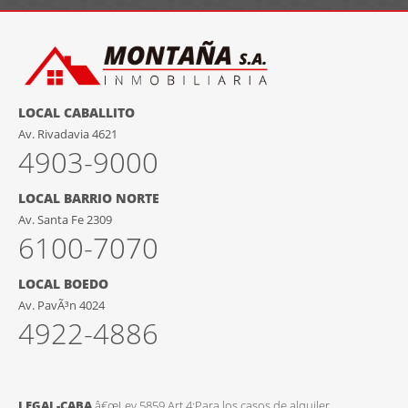
LOCAL CABALLITO
Av. Rivadavia 4621
4903-9000
LOCAL BARRIO NORTE
Av. Santa Fe 2309
6100-7070
LOCAL BOEDO
Av. PavÃ³n 4024
4922-4886
LEGAL-CABA
â€œLey 5859,Art.4:Para los casos de alquiler