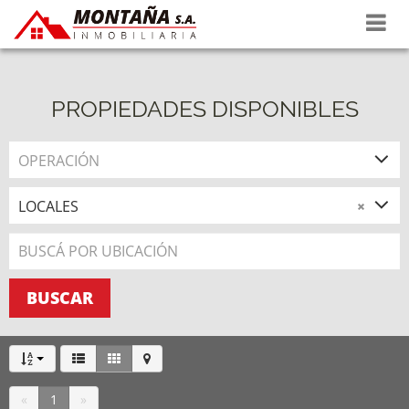
Propiedades
Tasaciones
PROPIEDADES DISPONIBLES
La empresa
OPERACIÓN
Contacto
LOCALES
×
BUSCAR
«
1
»