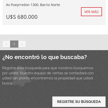
Av Pueyrredon 1300, Barrio Norte
VER MÁS
U$S 680.000
«
1
»
¿No encontró lo que buscaba?
Registre esta búsqueda para que nosotros busquemos
por usted. Nuestro equipo de ventas se contactará con
usted tan pronto encontremos la propiedad que usted
busca.
REGISTRE SU BÚSQUEDA