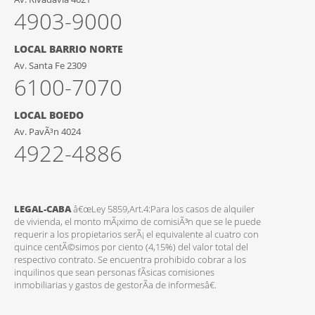
4903-9000
LOCAL BARRIO NORTE
Av. Santa Fe 2309
6100-7070
LOCAL BOEDO
Av. PavÃ³n 4024
4922-4886
LEGAL-CABA
â€œLey 5859,Art.4:Para los casos de alquiler
de vivienda, el monto mÃ¡ximo de comisiÃ³n que se le puede
requerir a los propietarios serÃ¡ el equivalente al cuatro con
quince centÃ©simos por ciento (4,15%) del valor total del
respectivo contrato. Se encuentra prohibido cobrar a los
inquilinos que sean personas fÃ­sicas comisiones
inmobiliarias y gastos de gestorÃ­a de informesâ€.