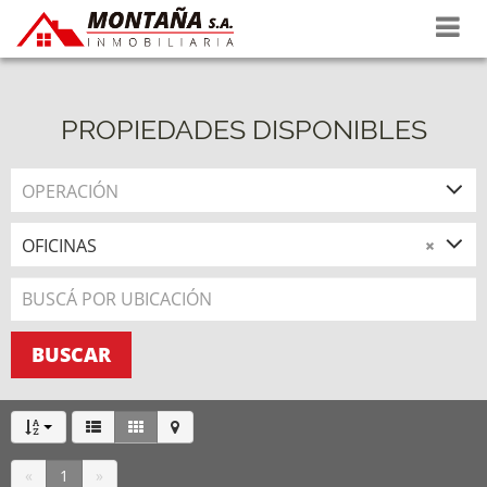
Propiedades
Tasaciones
PROPIEDADES DISPONIBLES
La empresa
OPERACIÓN
Contacto
OFICINAS
×
BUSCAR
«
1
»